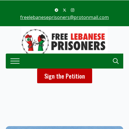
freelebaneseprisoners@protonmail.com
Search
Sign the Petition
for: